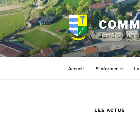
Aller
principal
au
contenu
COMMU
principal
48140 | Site offic
Accueil
S’informer
La
LES ACTUS