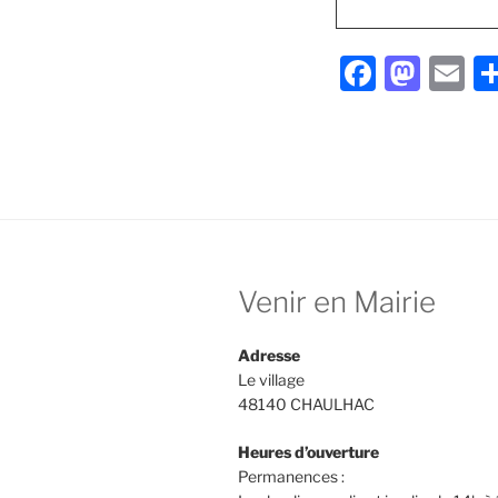
F
M
E
a
a
m
c
st
ai
e
o
l
b
d
o
o
o
n
Venir en Mairie
k
Adresse
Le village
48140 CHAULHAC
Heures d’ouverture
Permanences :