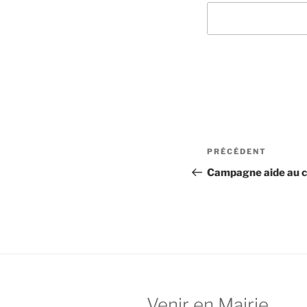
Navigation
Article
PRÉCÉDENT
de
précédent
Campagne aide au 
l’article
Venir en Mairie