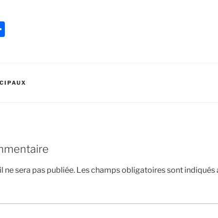
P
ar
ta
g
CIPAUX
er
mmentaire
l ne sera pas publiée.
Les champs obligatoires sont indiqués