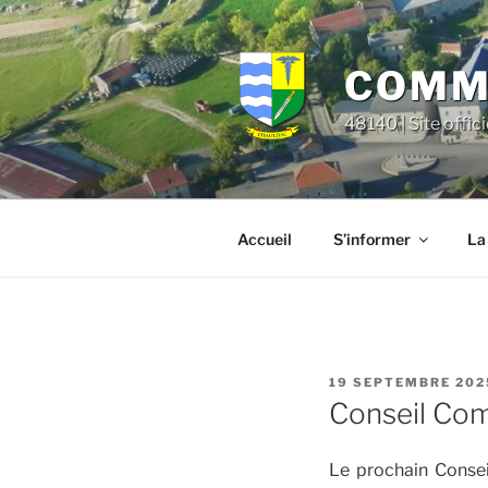
Aller
principal
au
contenu
COMMU
principal
48140 | Site offic
Accueil
S’informer
La
PUBLIÉ
19 SEPTEMBRE 202
LE
Conseil Co
Le prochain Consei