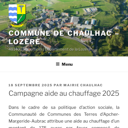
contenu
Aller
principal
au
contenu
principal
COMMUNE DE CHAULHAC –
LOZÈRE
48140 | Site officiel | Département de la Lozère
Menu
PUBLIÉ
18 SEPTEMBRE 2025
PAR
MAIRIE CHAULHAC
LE
Campagne aide au chauffage 2025
Dans le cadre de sa politique d’action sociale, la
Communauté de Communes des Terres d’Apcher-
Margeride-Aubrac attribue une aide au chauffage d’un