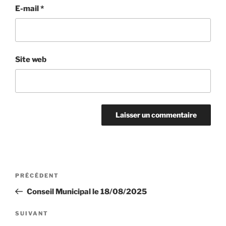
E-mail
*
Site web
Navigation
Article
PRÉCÉDENT
de
précédent
Conseil Municipal le 18/08/2025
l’article
Article
SUIVANT