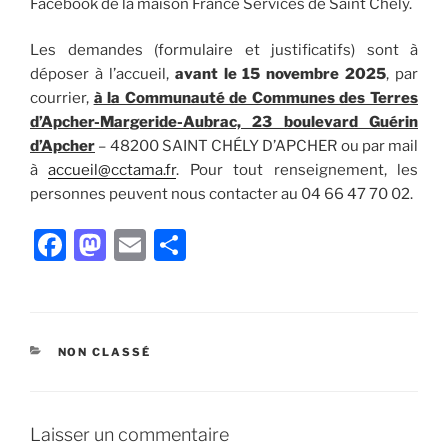
Facebook de la maison France Services de Saint Chély.
Les demandes (formulaire et justificatifs) sont à
déposer à l’accueil,
avant le 15 novembre 2025
, par
courrier,
à la Communauté de Communes des Terres
d’Apcher-Margeride-Aubrac, 23 boulevard Guérin
d’Apcher
– 48200 SAINT CHÉLY D’APCHER ou par mail
à
accueil@cctama.fr
. Pour tout renseignement, les
personnes peuvent nous contacter au 04 66 47 70 02.
F
M
E
P
a
a
m
ar
c
st
ai
ta
e
o
l
g
CATÉGORIES
NON CLASSÉ
b
d
er
o
o
o
n
Laisser un commentaire