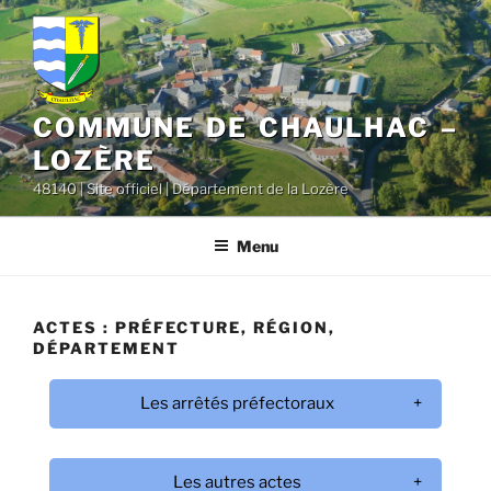
contenu
Aller
principal
au
contenu
principal
COMMUNE DE CHAULHAC –
LOZÈRE
48140 | Site officiel | Département de la Lozère
Menu
ACTES : PRÉFECTURE, RÉGION,
DÉPARTEMENT
Les arrêtés préfectoraux
Arrêtés préfectoraux de juin 2026 :
Les autres actes