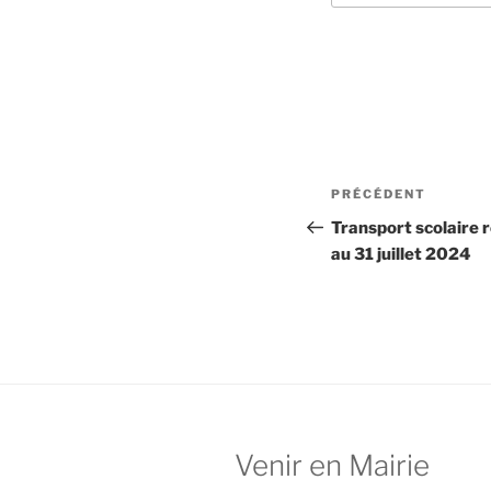
Navigation
Article
PRÉCÉDENT
de
précédent
Transport scolaire ré
au 31 juillet 2024
l’article
Venir en Mairie