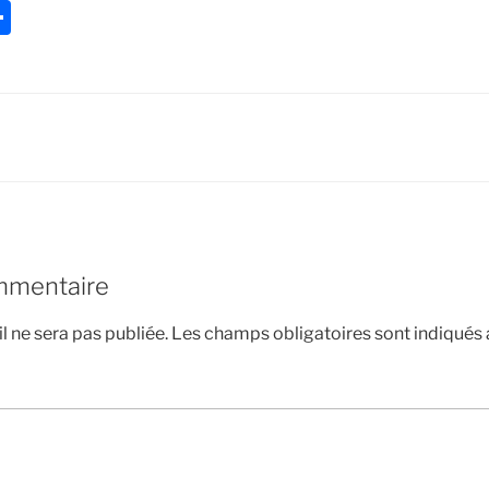
P
ar
ta
g
er
mmentaire
l ne sera pas publiée.
Les champs obligatoires sont indiqués