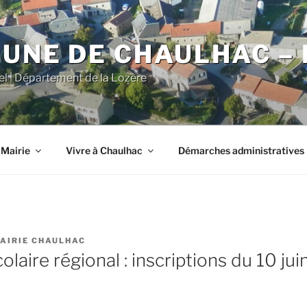
NE DE CHAULHAC – 
iel | Département de la Lozère
 Mairie
Vivre à Chaulhac
Démarches administratives
AIRIE CHAULHAC
laire régional : inscriptions du 10 juin 