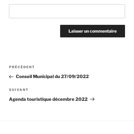
Navigation
Article
PRÉCÉDENT
de
précédent
Conseil Municipal du 27/09/2022
l’article
Article
SUIVANT
suivant
Agenda touristique décembre 2022