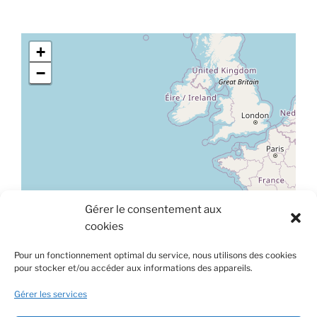
+
−
Gérer le consentement aux
Leaflet
|
©
OpenStreetMap
cookies
À propos de ce site
Pour un fonctionnement optimal du service, nous utilisons des cookies
pour stocker et/ou accéder aux informations des appareils.
Ce site est hébergé sur une plateforme mutualisée et
gérée par le Centre de Gestion de la Fonction Publique
Gérer les services
Territoriale de la Lozère.