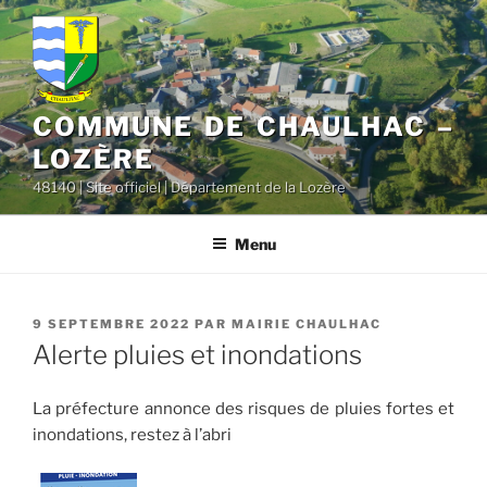
contenu
Aller
principal
au
contenu
principal
COMMUNE DE CHAULHAC –
LOZÈRE
48140 | Site officiel | Département de la Lozère
Menu
PUBLIÉ
9 SEPTEMBRE 2022
PAR
MAIRIE CHAULHAC
LE
Alerte pluies et inondations
La préfecture annonce des risques de pluies fortes et
inondations, restez à l’abri