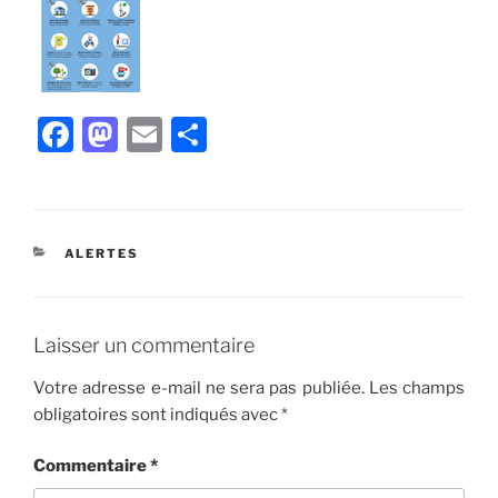
F
M
E
P
a
a
m
ar
c
st
ai
ta
e
o
l
g
CATÉGORIES
ALERTES
b
d
er
o
o
o
n
Laisser un commentaire
k
Votre adresse e-mail ne sera pas publiée.
Les champs
obligatoires sont indiqués avec
*
Commentaire
*