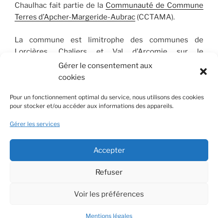
Chaulhac fait partie de la
Communauté de Commune
Terres d’Apcher-Margeride-Aubrac
(CCTAMA).
La commune est limitrophe des communes de
Lorcières, Chaliers et Val d’Arcomie sur le
département du Cantal et Julianges, Saint-Léger-du-
Gérer le consentement aux
Malzieu, Blavignac et Albaret-Sainte-Marie sur le
cookies
département de la Lozère.
Pour un fonctionnement optimal du service, nous utilisons des cookies
pour stocker et/ou accéder aux informations des appareils.
Les dernières actualités
Gérer les services
Accepter
Canicule
Refuser
MAIRIE CHAULHAC
JUIL 13, 2026
NON CLASSÉ
Lire la suite
Voir les préférences
Mentions légales