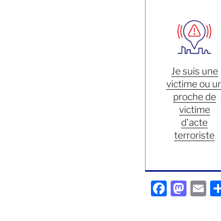
Je suis une
victime ou u
proche de
victime
d'acte
terroriste
F
M
E
a
a
m
c
st
ai