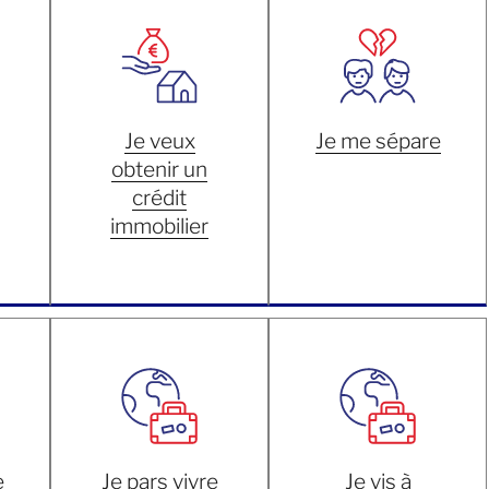
Je veux
Je me sépare
obtenir un
crédit
immobilier
e
Je pars vivre
Je vis à