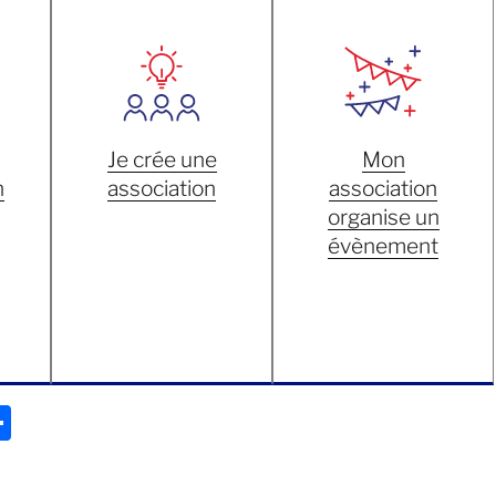
Je crée une
Mon
n
association
association
organise un
évènement
P
ar
ta