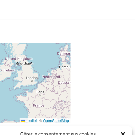
Leaflet
|
©
OpenStreetMap
Gérer le consentement aux cookies