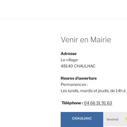
e
o
l
b
d
o
o
o
n
Venir en Mairie
k
Adresse
Le village
48140 CHAULHAC
Heures d’ouverture
Permanences :
Les lundis, mardis et jeudis, de 14h à
Téléphone :
04 66 31 91 63