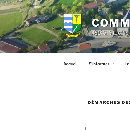
Aller
principal
au
contenu
COMMU
principal
48140 | Site offic
Accueil
S’informer
La
DÉMARCHES DES