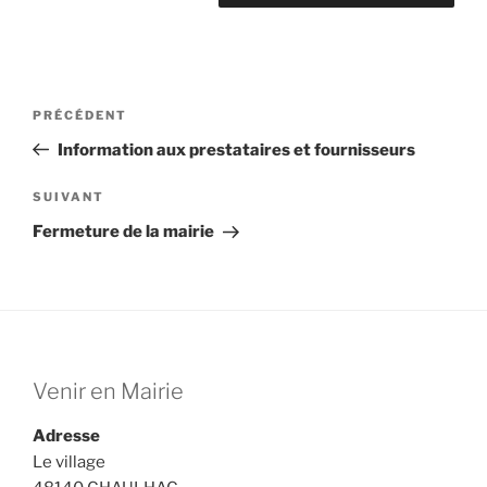
Navigation
Article
PRÉCÉDENT
de
précédent
Information aux prestataires et fournisseurs
l’article
Article
SUIVANT
suivant
Fermeture de la mairie
Venir en Mairie
Adresse
Le village