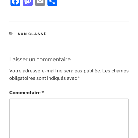
F
M
E
P
a
a
m
ar
c
st
ai
ta
e
o
l
g
CATÉGORIES
NON CLASSÉ
b
d
er
o
o
o
n
Laisser un commentaire
k
Votre adresse e-mail ne sera pas publiée.
Les champs
obligatoires sont indiqués avec
*
Commentaire
*