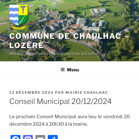
contenu
Aller
principal
au
contenu
principal
COMMUNE DE CHAULHAC –
LOZÈRE
48140 | Site officiel | Département de la Lozère
Menu
PUBLIÉ
12 DÉCEMBRE 2024
PAR
MAIRIE CHAULHAC
LE
Conseil Municipal 20/12/2024
Le prochain Conseil Municipal aura lieu le vendredi 20
décembre 2024 à 20h30 à la mairie.