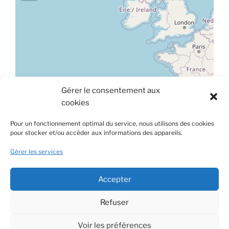
Gérer le consentement aux
Leaflet
|
©
OpenStreetMap
cookies
À propos de ce site
Pour un fonctionnement optimal du service, nous utilisons des cookies
pour stocker et/ou accéder aux informations des appareils.
Ce site est hébergé sur une plateforme mutualisée et
gérée par le Centre de Gestion de la Fonction Publique
Gérer les services
Territoriale de la Lozère.
Accepter
Rechercher
Rechercher
Refuser
Voir les préférences
© 2021 / 2026 - Commune de Chaulhac – Lozère tous droits