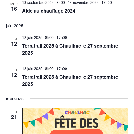
h
e
13 septembre 2024 | 8h00
-
14 novembre 2024 | 17h00
MER
r
g
e
16
e
Aide au chauffage 2024
c
a
c
h
r
t
t
e
juin 2025
c
i
i
h
o
o
12 juin 2025 | 8h00
-
17h00
JEU
n
12
e
n
Tèrratrail 2025 à Chaulhac le 27 septembre
n
d
e
2025
e
e
t
z
v
n
12 juin 2025 | 8h00
-
17h00
JEU
u
u
12
Tèrratrail 2025 à Chaulhac le 27 septembre
a
n
e
2025
v
e
s
d
i
É
mai 2026
a
g
v
t
a
è
JEU
e
21
n
t
.
e
i
m