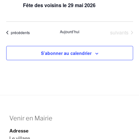
t
Fête des voisins le 29 mai 2026
s
Évènements
Aujourd’hui
suivants
Évènements
précédents
S’abonner au calendrier
Venir en Mairie
Adresse
Le village