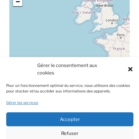
−
Leaflet
|
©
OpenStreetMap
Gérer le consentement aux
cookies
À propos de ce site
Pour un fonctionnement optimal du service, nous utilisons des cookies
Ce site est hébergé sur une plateforme mutualisée et
pour stocker et/ou accéder aux informations des appareils.
gérée par le Centre de Gestion de la Fonction Publique
Gérer les services
Territoriale de la Lozère.
Rechercher
Accepter
Rechercher
Refuser