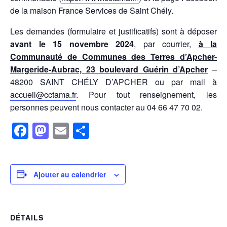
de la maison France Services de Saint Chély.
Les demandes (formulaire et justificatifs) sont à déposer
avant le 15 novembre 2024
, par courrier,
à la
Communauté de Communes des Terres d’Apcher-
Margeride-Aubrac, 23 boulevard Guérin d’Apcher
–
48200 SAINT CHÉLY D’APCHER ou par mail à
accueil@cctama.fr
. Pour tout renseignement, les
personnes peuvent nous contacter au 04 66 47 70 02.
F
M
E
P
a
a
m
ar
c
st
ail
ta
e
o
g
Ajouter au calendrier
b
d
er
o
o
DÉTAILS