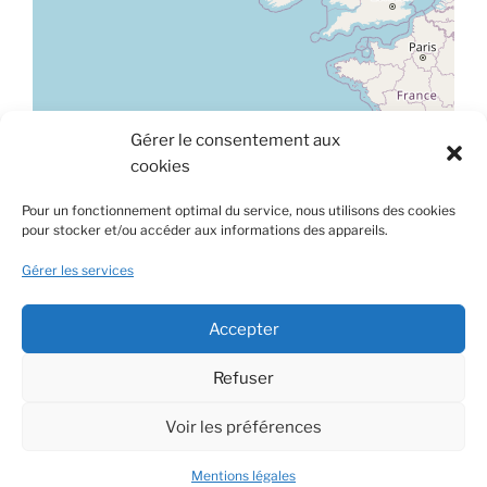
Gérer le consentement aux
Leaflet
|
©
OpenStreetMap
cookies
À propos de ce site
Pour un fonctionnement optimal du service, nous utilisons des cookies
pour stocker et/ou accéder aux informations des appareils.
Ce site est hébergé sur une plateforme mutualisée et
gérée par le Centre de Gestion de la Fonction Publique
Gérer les services
Territoriale de la Lozère.
Accepter
Rechercher
Rechercher
Refuser
Voir les préférences
© 2021 / 2026 - Commune de Chaulhac – Lozère tous droits
réservés -
Mentions légales
Mentions légales