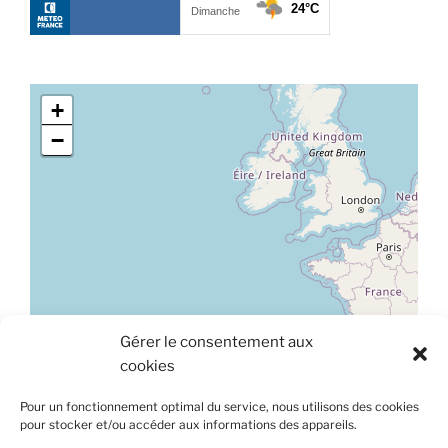
t
s
+
−
Gérer le consentement aux
Leaflet
|
©
OpenStreetMap
cookies
À propos de ce site
Pour un fonctionnement optimal du service, nous utilisons des cookies
Ce site est hébergé sur une plateforme mutualisée et
pour stocker et/ou accéder aux informations des appareils.