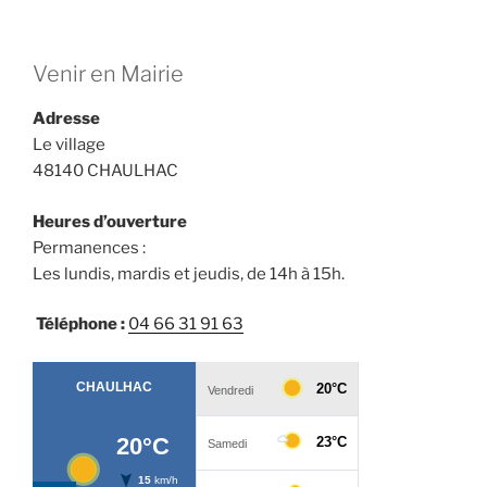
o
e
n
n
d
Venir en Mairie
t
e
Adresse
v
Le village
u
48140 CHAULHAC
e
s
Heures d’ouverture
É
Permanences :
Les lundis, mardis et jeudis, de 14h à 15h.
v
è
Téléphone :
04 66 31 91 63
n
e
m
e
n