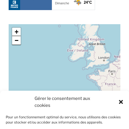
t
s
+
−
Gérer le consentement aux
Leaflet
|
©
OpenStreetMap
cookies
À propos de ce site
Pour un fonctionnement optimal du service, nous utilisons des cookies
Ce site est hébergé sur une plateforme mutualisée et
pour stocker et/ou accéder aux informations des appareils.