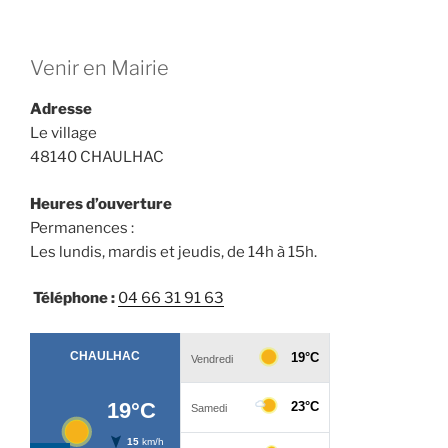
o
e
n
n
d
Venir en Mairie
t
e
Adresse
v
Le village
u
48140 CHAULHAC
e
s
Heures d’ouverture
É
Permanences :
Les lundis, mardis et jeudis, de 14h à 15h.
v
è
Téléphone :
04 66 31 91 63
n
e
m
e
n