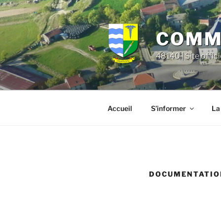
Aller
principal
au
contenu
COMMU
principal
48140 | Site offic
Accueil
S’informer
La
DOCUMENTATIO