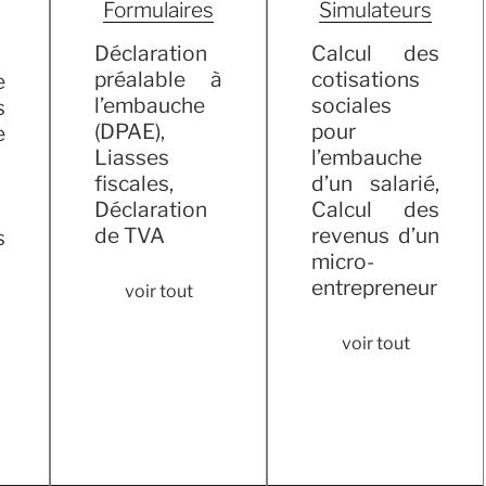
Formulaires
Simulateurs
Déclaration
Calcul des
préalable à
cotisations
e
l’embauche
sociales
s
(DPAE),
pour
e
Liasses
l’embauche
fiscales,
d’un salarié,
Déclaration
Calcul des
de TVA
revenus d’un
s
micro-
entrepreneur
voir tout
voir tout