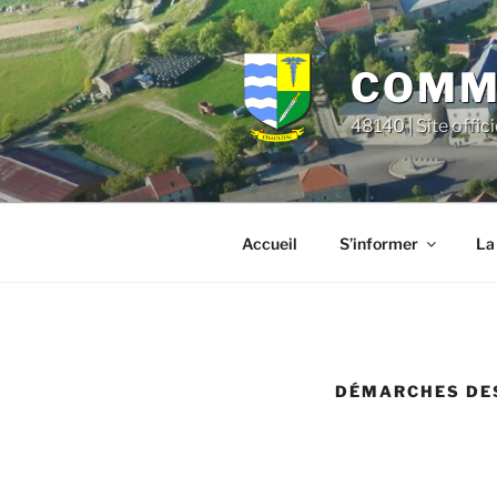
Aller
principal
au
contenu
COMMU
principal
48140 | Site offic
Accueil
S’informer
La
DÉMARCHES DE