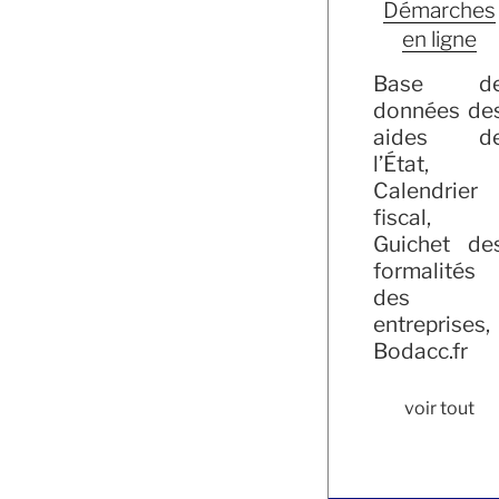
Démarches
en ligne
Base d
données de
aides d
l’État,
Calendrier
fiscal,
Guichet de
formalités
des
entreprises,
Bodacc.fr
voir tout