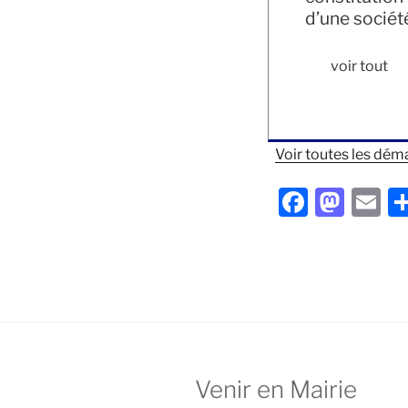
d’une sociét
voir tout
Voir toutes les déma
F
M
E
a
a
m
c
st
ai
e
o
l
b
d
o
o
o
n
Venir en Mairie
k