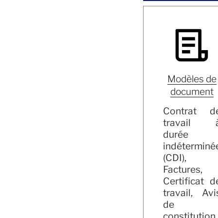
Modèles de
document
Contrat d
travail 
durée
indéterminé
(CDI),
Factures,
Certificat d
travail, Avi
de
constitution