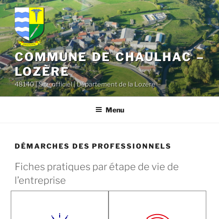
contenu
Aller
principal
au
contenu
principal
COMMUNE DE CHAULHAC –
LOZÈRE
48140 | Site officiel | Département de la Lozère
Menu
DÉMARCHES DES PROFESSIONNELS
Fiches pratiques par étape de vie de
l’entreprise