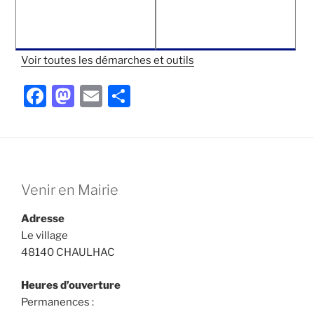
Voir toutes les démarches et outils
F
M
E
P
a
a
m
ar
c
st
ai
ta
e
o
l
g
b
d
er
Venir en Mairie
o
o
Adresse
o
n
Le village
k
48140 CHAULHAC
Heures d’ouverture
Permanences :