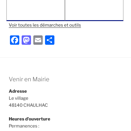
Voir toutes les démarches et outils
F
M
E
P
a
a
m
ar
c
st
ai
ta
e
o
l
g
b
d
er
Venir en Mairie
o
o
Adresse
o
n
Le village
k
48140 CHAULHAC
Heures d’ouverture
Permanences :