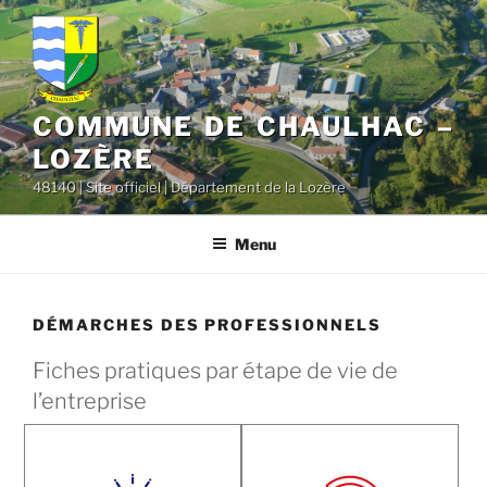
contenu
Aller
principal
au
contenu
principal
COMMUNE DE CHAULHAC –
LOZÈRE
48140 | Site officiel | Département de la Lozère
Menu
DÉMARCHES DES PROFESSIONNELS
Fiches pratiques par étape de vie de
l’entreprise