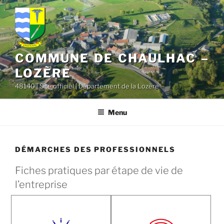
contenu
Aller
principal
au
contenu
principal
COMMUNE DE CHAULHAC –
LOZÈRE
48140 | Site officiel | Département de la Lozère
Menu
DÉMARCHES DES PROFESSIONNELS
Fiches pratiques par étape de vie de
l’entreprise