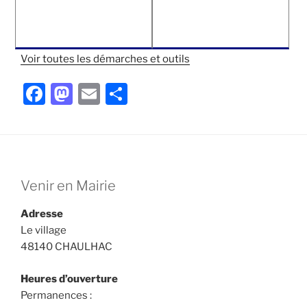
Voir toutes les démarches et outils
F
M
E
P
a
a
m
ar
c
st
ai
ta
e
o
l
g
b
d
er
Venir en Mairie
o
o
Adresse
o
n
Le village
k
48140 CHAULHAC
Heures d’ouverture
Permanences :