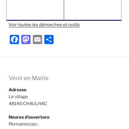
Voir toutes les démarches et outils
F
M
E
P
a
a
m
ar
c
st
ai
ta
e
o
l
g
b
d
er
Venir en Mairie
o
o
Adresse
o
n
Le village
k
48140 CHAULHAC
Heures d’ouverture
Permanences :