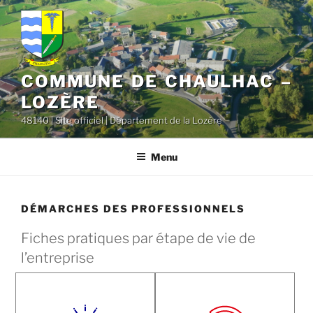
contenu
Aller
principal
au
contenu
principal
COMMUNE DE CHAULHAC –
LOZÈRE
48140 | Site officiel | Département de la Lozère
Menu
DÉMARCHES DES PROFESSIONNELS
Fiches pratiques par étape de vie de
l’entreprise