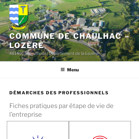
contenu
Aller
principal
au
contenu
principal
COMMUNE DE CHAULHAC –
LOZÈRE
48140 | Site officiel | Département de la Lozère
Menu
DÉMARCHES DES PROFESSIONNELS
Fiches pratiques par étape de vie de
l’entreprise