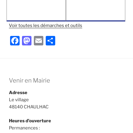
Voir toutes les démarches et outils
F
M
E
P
a
a
m
ar
c
st
ai
ta
e
o
l
g
b
d
er
Venir en Mairie
o
o
Adresse
o
n
Le village
k
48140 CHAULHAC
Heures d’ouverture
Permanences :