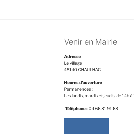
e
o
l
b
d
o
o
o
n
Venir en Mairie
k
Adresse
Le village
48140 CHAULHAC
Heures d’ouverture
Permanences :
Les lundis, mardis et jeudis, de 14h à
Téléphone :
04 66 31 91 63