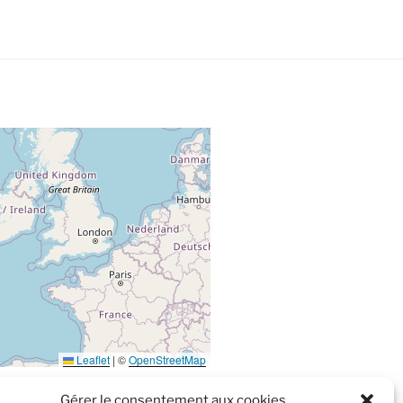
Leaflet
|
©
OpenStreetMap
Gérer le consentement aux cookies