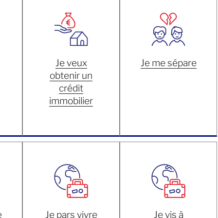
Je veux
Je me sépare
obtenir un
crédit
immobilier
e
Je pars vivre
Je vis à