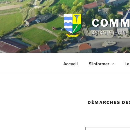
Aller
principal
au
contenu
COMMU
principal
48140 | Site offic
Accueil
S’informer
La
DÉMARCHES DES