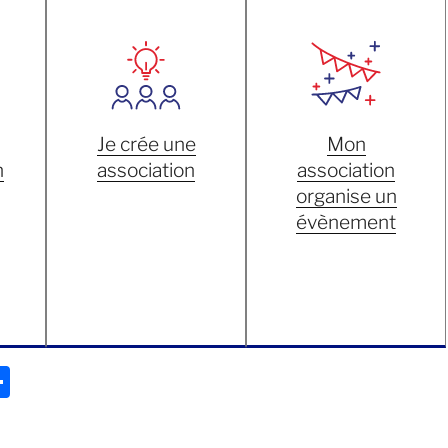
Je crée une
Mon
n
association
association
organise un
évènement
P
ar
ta