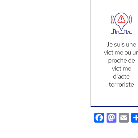
Je suis une
victime ou u
proche de
victime
d'acte
terroriste
F
M
E
a
a
m
c
st
ai