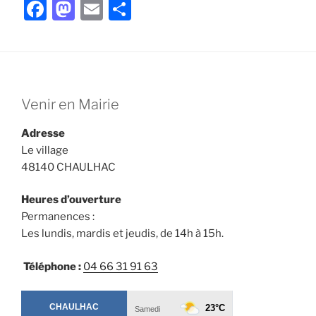
F
M
E
P
a
a
m
ar
c
st
ai
ta
e
o
l
g
b
d
er
Venir en Mairie
o
o
Adresse
o
n
Le village
k
48140 CHAULHAC
Heures d’ouverture
Permanences :
Les lundis, mardis et jeudis, de 14h à 15h.
Téléphone :
04 66 31 91 63