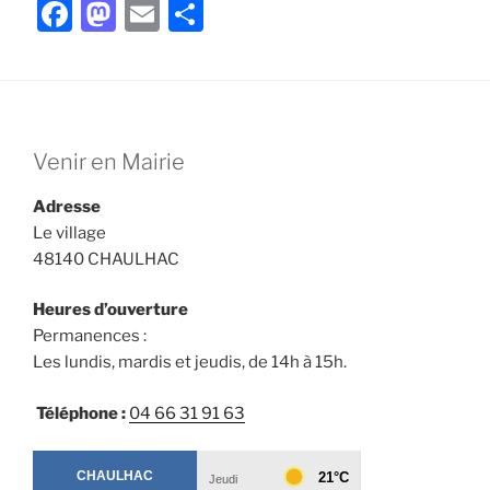
F
M
E
P
a
a
m
ar
c
st
ai
ta
e
o
l
g
b
d
er
Venir en Mairie
o
o
Adresse
o
n
Le village
k
48140 CHAULHAC
Heures d’ouverture
Permanences :
Les lundis, mardis et jeudis, de 14h à 15h.
Téléphone :
04 66 31 91 63