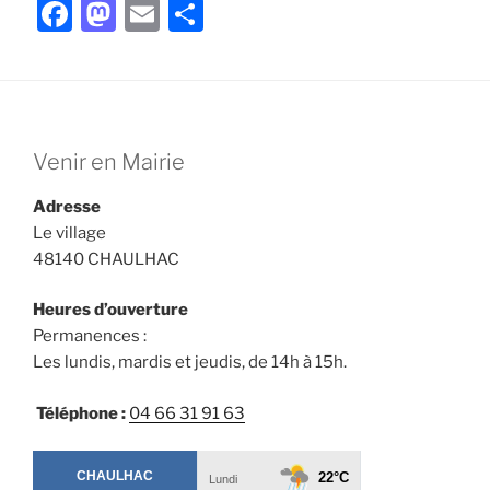
F
M
E
P
a
a
m
ar
c
st
ai
ta
e
o
l
g
b
d
er
Venir en Mairie
o
o
Adresse
o
n
Le village
k
48140 CHAULHAC
Heures d’ouverture
Permanences :
Les lundis, mardis et jeudis, de 14h à 15h.
Téléphone :
04 66 31 91 63