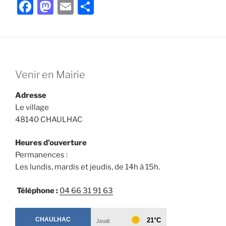
F
M
E
P
a
a
m
ar
c
st
ai
ta
e
o
l
g
b
d
er
Venir en Mairie
o
o
Adresse
o
n
Le village
k
48140 CHAULHAC
Heures d’ouverture
Permanences :
Les lundis, mardis et jeudis, de 14h à 15h.
Téléphone :
04 66 31 91 63