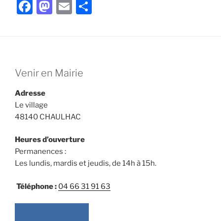
F
M
E
P
a
a
m
ar
c
st
ai
ta
e
o
l
g
b
d
er
Venir en Mairie
o
o
Adresse
o
n
Le village
k
48140 CHAULHAC
Heures d’ouverture
Permanences :
Les lundis, mardis et jeudis, de 14h à 15h.
Téléphone :
04 66 31 91 63