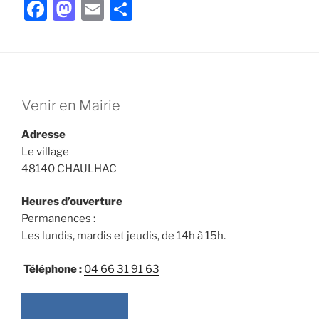
F
M
E
P
a
a
m
ar
c
st
ai
ta
e
o
l
g
b
d
er
Venir en Mairie
o
o
Adresse
o
n
Le village
k
48140 CHAULHAC
Heures d’ouverture
Permanences :
Les lundis, mardis et jeudis, de 14h à 15h.
Téléphone :
04 66 31 91 63