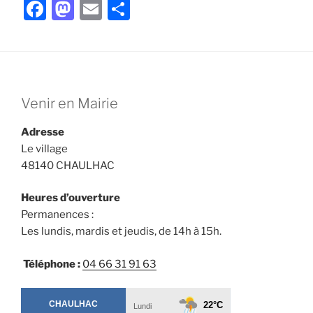
F
M
E
P
a
a
m
ar
c
st
ai
ta
e
o
l
g
b
d
er
Venir en Mairie
o
o
Adresse
o
n
Le village
k
48140 CHAULHAC
Heures d’ouverture
Permanences :
Les lundis, mardis et jeudis, de 14h à 15h.
Téléphone :
04 66 31 91 63