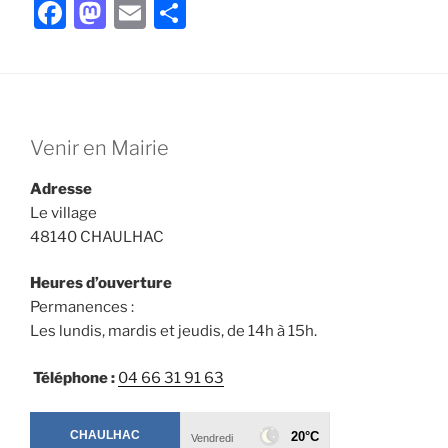
F
M
E
P
a
a
m
ar
c
st
ai
ta
e
o
l
g
b
d
er
Venir en Mairie
o
o
Adresse
o
n
Le village
k
48140 CHAULHAC
Heures d’ouverture
Permanences :
Les lundis, mardis et jeudis, de 14h à 15h.
Téléphone :
04 66 31 91 63