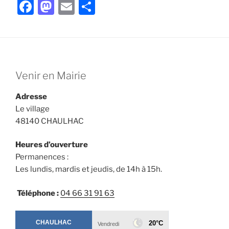
F
M
E
P
a
a
m
ar
c
st
ai
ta
e
o
l
g
b
d
er
Venir en Mairie
o
o
Adresse
o
n
Le village
k
48140 CHAULHAC
Heures d’ouverture
Permanences :
Les lundis, mardis et jeudis, de 14h à 15h.
Téléphone :
04 66 31 91 63