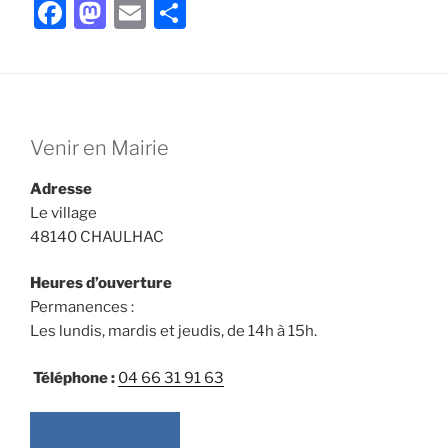
F
M
E
P
a
a
m
ar
c
st
ai
ta
e
o
l
g
b
d
er
Venir en Mairie
o
o
Adresse
o
n
Le village
k
48140 CHAULHAC
Heures d’ouverture
Permanences :
Les lundis, mardis et jeudis, de 14h à 15h.
Téléphone :
04 66 31 91 63