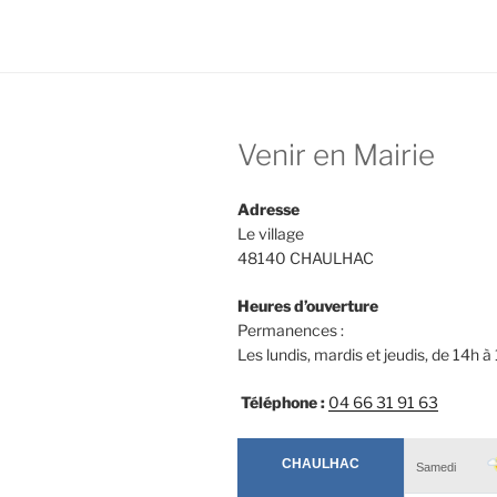
e
o
l
b
d
o
o
o
n
Venir en Mairie
k
Adresse
Le village
48140 CHAULHAC
Heures d’ouverture
Permanences :
Les lundis, mardis et jeudis, de 14h à
Téléphone :
04 66 31 91 63