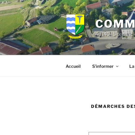
Aller
principal
au
contenu
COMMU
principal
48140 | Site offic
Accueil
S’informer
La
DÉMARCHES DES