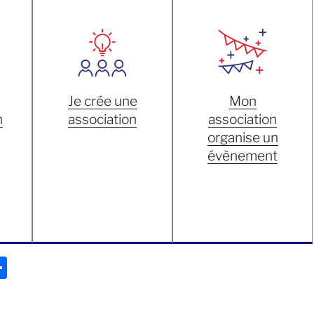
Je crée une
Mon
n
association
association
organise un
évènement
P
ar
ta