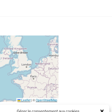
Leaflet
|
©
OpenStreetMap
Gérer le consentement aux cookies