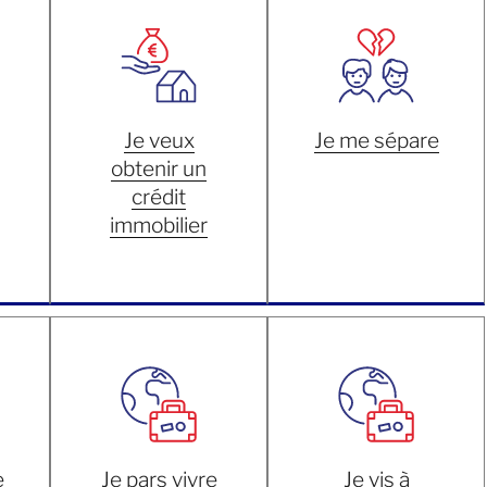
Je veux
Je me sépare
obtenir un
crédit
immobilier
e
Je pars vivre
Je vis à