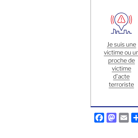
Je suis une
victime ou u
proche de
victime
d'acte
terroriste
F
M
E
a
a
m
c
st
ai