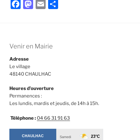
F
M
E
P
a
a
m
ar
c
st
ai
ta
e
o
l
g
b
d
er
Venir en Mairie
o
o
Adresse
o
n
Le village
k
48140 CHAULHAC
Heures d’ouverture
Permanences :
Les lundis, mardis et jeudis, de 14h à 15h.
Téléphone :
04 66 31 91 63