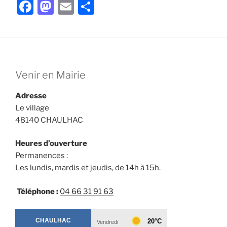
F
M
E
P
a
a
m
ar
c
st
ai
ta
e
o
l
g
b
d
er
Venir en Mairie
o
o
Adresse
o
n
Le village
k
48140 CHAULHAC
Heures d’ouverture
Permanences :
Les lundis, mardis et jeudis, de 14h à 15h.
Téléphone :
04 66 31 91 63