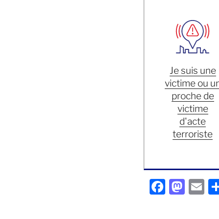
Je suis une
victime ou u
proche de
victime
d'acte
terroriste
F
M
E
a
a
m
c
st
ai