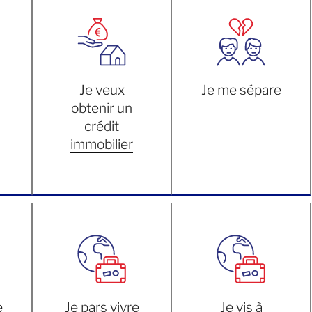
Je veux
Je me sépare
obtenir un
crédit
immobilier
e
Je pars vivre
Je vis à