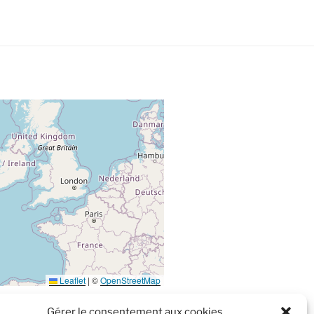
Leaflet
|
©
OpenStreetMap
Gérer le consentement aux cookies