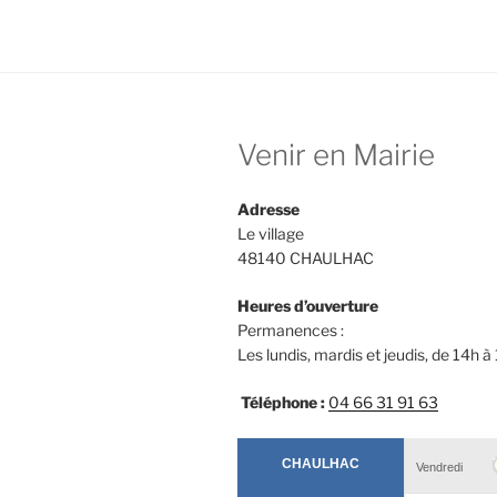
e
o
l
b
d
o
o
o
n
Venir en Mairie
k
Adresse
Le village
48140 CHAULHAC
Heures d’ouverture
Permanences :
Les lundis, mardis et jeudis, de 14h à
Téléphone :
04 66 31 91 63