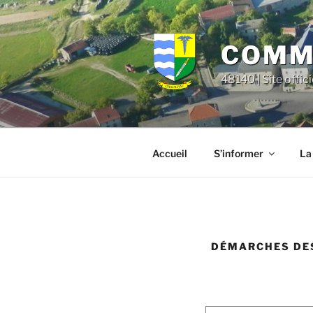
Aller
principal
au
contenu
COMMU
principal
48140 | Site offic
Accueil
S’informer
La
DÉMARCHES DES