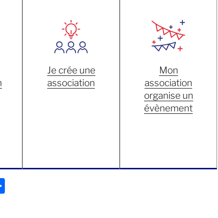
Je crée une
Mon
n
association
association
organise un
évènement
P
ar
ta