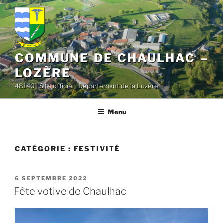
contenu
Aller
principal
au
contenu
principal
COMMUNE DE CHAULHAC –
LOZÈRE
48140 | Site officiel | Département de la Lozère
Menu
CATÉGORIE :
FESTIVITÉ
PUBLIÉ
6 SEPTEMBRE 2022
LE
Fête votive de Chaulhac