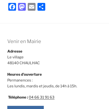
F
M
E
P
a
a
m
ar
c
st
ai
ta
e
o
l
g
b
d
er
Venir en Mairie
o
o
o
n
Adresse
Le village
k
48140 CHAULHAC
Heures d’ouverture
Permanences :
Les lundis, mardis et jeudis, de 14h à 15h.
Téléphone :
04 66 31 91 63