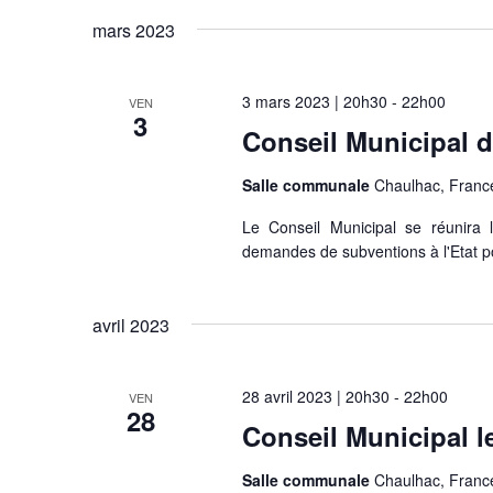
e
m
mars 2023
o
s
t
É
-
3 mars 2023 | 20h30
-
22h00
VEN
c
3
v
Conseil Municipal 
l
è
é
Salle communale
Chaulhac, Franc
.
n
Le Conseil Municipal se réunira
e
demandes de subventions à l'Etat p
m
avril 2023
e
n
28 avril 2023 | 20h30
-
22h00
VEN
t
28
Conseil Municipal le
s
Salle communale
Chaulhac, Franc