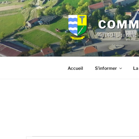
Aller
principal
au
contenu
COMMU
principal
48140 | Site offic
Accueil
S’informer
La