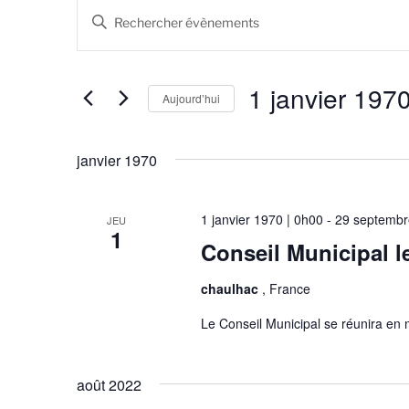
Évènements
R
S
e
a
i
c
s
1 janvier 197
Aujourd’hui
h
i
r
S
e
m
é
janvier 1970
r
o
l
t
e
c
-
c
1 janvier 1970 | 0h00
-
29 septembr
JEU
1
h
c
t
Conseil Municipal l
l
i
e
é
o
chaulhac
, France
e
.
n
R
Le Conseil Municipal se réunira en
n
t
e
e
n
c
z
août 2022
h
u
a
e