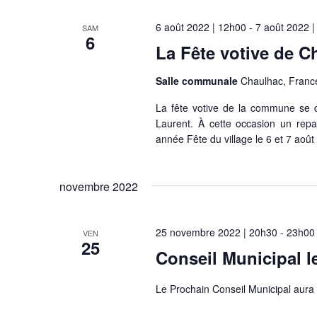
n
v
r
e
6 août 2022 | 12h00
-
7 août 2022 
SAM
c
d
6
i
La Fête votive de C
h
a
g
e
t
Salle communale
Chaulhac, Franc
r
e
a
É
.
La fête votive de la commune se d
t
v
Laurent. À cette occasion un repa
è
année Fête du village le 6 et 7 aoû
i
n
o
e
novembre 2022
m
n
e
d
n
25 novembre 2022 | 20h30
-
23h00
VEN
t
25
e
Conseil Municipal l
s
v
p
a
Le Prochain Conseil Municipal aura 
u
r